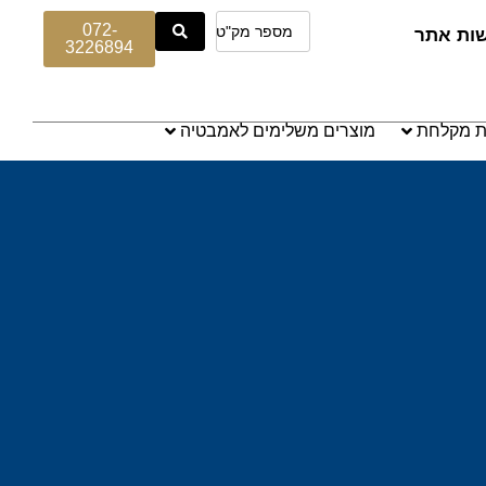
072-
שות אתר
3226894
ת מקלחת
מוצרים משלימים לאמבטיה