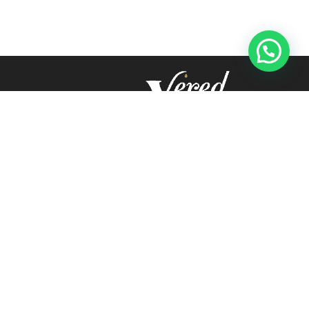
מחפשים ברזים שיתאימו בול לעיצוב
שלכם? אתם במקום הנכון! אצלנו בורד
ברזים וכיורים תמצאו את הברזים שעושים
את ההבדל.
072-3226894
veredltd@012.net.il
גן שורק
ימים א’ – ה’ 15:30 – 08:00