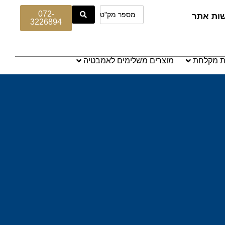
072-
שות אתר
3226894
ת מקלחת
מוצרים משלימים לאמבטיה