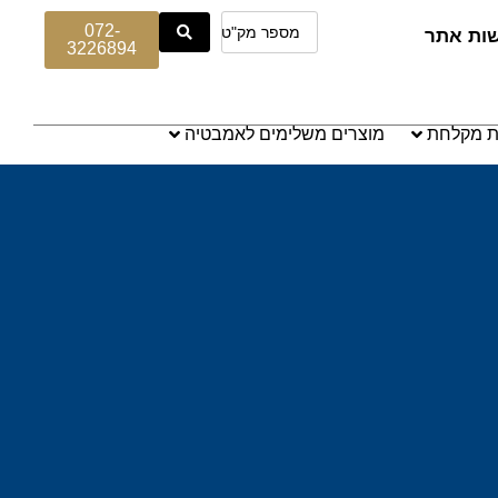
072-
שות אתר
3226894
ת מקלחת
מוצרים משלימים לאמבטיה