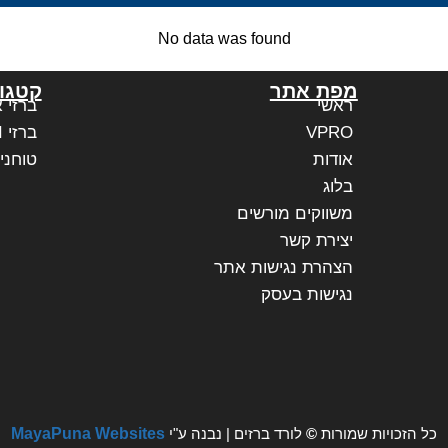
No data was found
מפת אתר
קטגור
ראשי
ברזי 
VPRO
ברזי PAFFONI איטליה
אודות
טוחני
בלוג
משווקים מורשים
יצירת קשר
הצהרת נגישות אתר
נגישות בעסק
כל הזכויות שמורות
©
לורד ברזים | נבנה ע"י
MayaPuna Websites