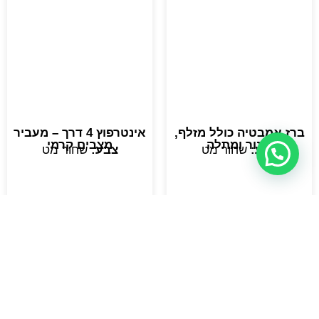
ברז אמבטיה כולל מזלף,
אינטרפוץ 4 דרך – מעביר
צינור ומתלה
מצבים קרמי
צבע:
שחור מט
צבע:
שחור מט