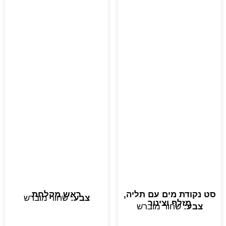
סט נקודת מים עם תליה,
ראש מקלחת
צבע:
שחור מוברש
מזלף וצינור
צבע:
שחור מוברש