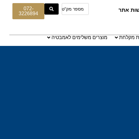
072-
שות אתר
3226894
ת מקלחת
מוצרים משלימים לאמבטיה