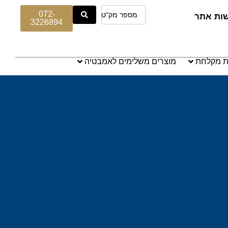
072-
שות אתר
3226894
ת מקלחת
מוצרים משלימים לאמבטיה