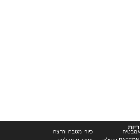
יות
אמבטיה
כיורי מטבח ורחצה