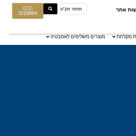
072-
שות אתר
3226894
ת מקלחת
מוצרים משלימים לאמבטיה