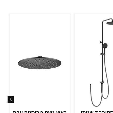
סתובבת שניתן
ראש גשם נירוסטה עבה
ר