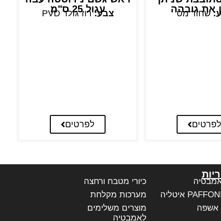
ן את גובהה
עגול 25 ס"מ
:
שחור מט
צבע:
רוז גולד PVD
פרטים
לפרטים
יות
אמבטיה
כיורי מטבח ורחצה
מערכות מקלחת
 אשפה
מוצרים משלימים
לאמבטיה