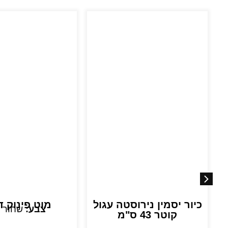
כיור יסמין נירוסטה עגול
מוט פינוק ד
צבע:
שחור 
קוטר 43 ס"מ