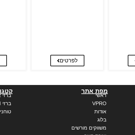
לפרטים
ל
מפת אתר
קטגור
ראשי
ברזי 
VPRO
ברזי PAFFONI איטליה
אודות
טוחני
בלוג
משווקים מורשים