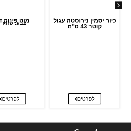
כיור יסמין נירוסטה עגול
מוט פינוק ד
צבע:
שחור 
קוטר 43 ס"מ
לפרטים
לפרטים