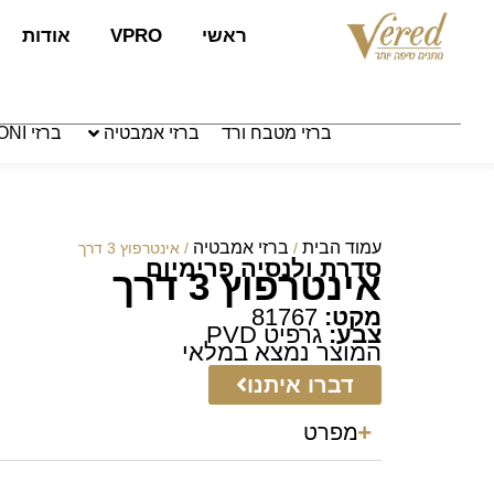
לתוכן
ראשי
VPRO
אודות
ברזי מטבח ורד
ברזי אמבטיה
ברזי PAFFONI איטליה
עמוד הבית
ברזי אמבטיה
/
/ אינטרפוץ 3 דרך
סדרת ולנסיה פרימיום
אינטרפוץ 3 דרך
מקט:
81767
צבע:
גרפיט PVD
המוצר נמצא במלאי
דברו איתנו
מפרט