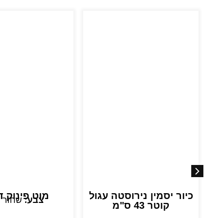
כיור יסמין נירוסטה עגול
מוט פינוק ד
צבע:
שחור 
קוטר 43 ס"מ