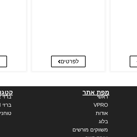
לפרטים
ל
מפת אתר
קטגור
ראשי
ברזי 
VPRO
ברזי PAFFONI איטליה
אודות
טוחני
בלוג
משווקים מורשים