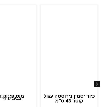
כיור יסמין נירוסטה עגול
מוט פינוק ד
צבע:
שחור 
קוטר 43 ס"מ