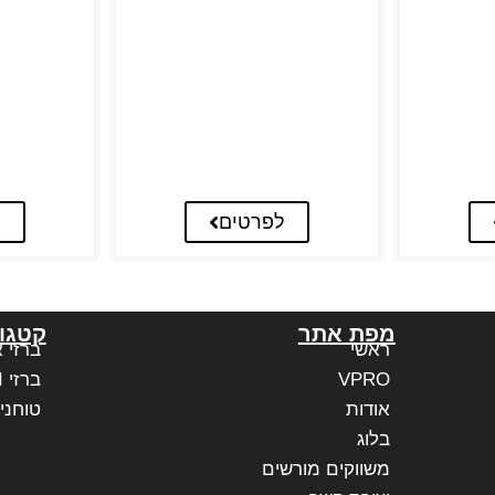
לפרטים
ל
מפת אתר
קטגור
ראשי
ברזי 
VPRO
ברזי PAFFONI איטליה
אודות
טוחני
בלוג
משווקים מורשים