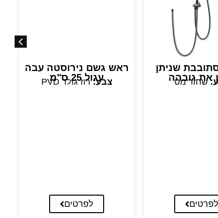
סתובבת שניתן
ראש גשם נירוסטה עבה
ר
ן את גובהה
עגול 25 ס"מ
:
שחור מט
צבע:
רוז גולד PVD
פרטים
לפרטים