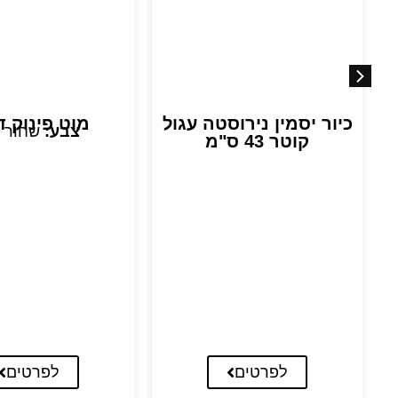
כיור יסמין נירוסטה עגול
מוט פינוק ד
צבע:
שחור 
קוטר 43 ס"מ
לפרטים
לפרטים