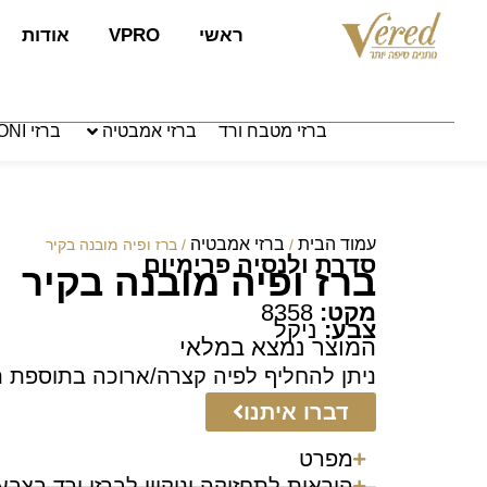
לתוכן
ראשי
VPRO
אודות
ברזי מטבח ורד
ברזי אמבטיה
ברזי PAFFONI איטליה
עמוד הבית
ברזי אמבטיה
/
/ ברז ופיה מובנה בקיר
סדרת ולנסיה פרימיום
ברז ופיה מובנה בקיר
מקט:
8358
צבע:
ניקל
המוצר נמצא במלאי
ניתן להחליף לפיה קצרה/ארוכה בתוספת 
דברו איתנו
מפרט
הוראות לתחזוקה וניקיון לברזי ורד בצבע