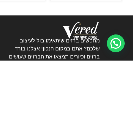
מחפשים ברזים שיתאימו בול לעיצוב
שלכם? אתם במקום הנכון! אצלנו בורד
ברזים וכיורים תמצאו את הברזים שעושים
את ההבדל.
072-3226894
veredltd@012.net.il
גן שורק
ימים א’ – ה’ 15:30 – 08:00