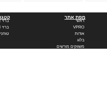
מפת אתר
קטגור
ראשי
ברזי 
VPRO
ברזי PAFFONI איטליה
אודות
טוחני
בלוג
משווקים מורשים
יצירת קשר
הצהרת נגישות אתר
נגישות בעסק
כל הזכויות שמורות
©
לורד ברזים | נבנה ע"י
MayaPuna Websites