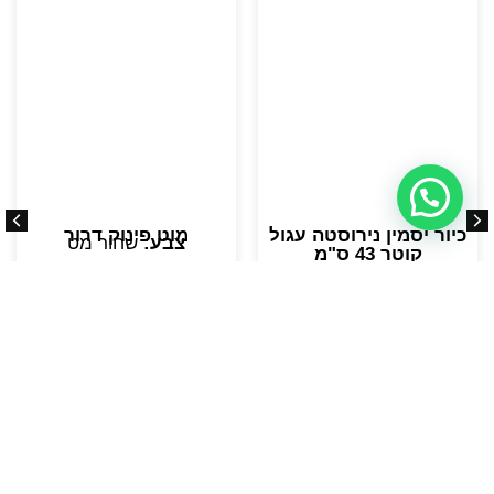
כיור יסמין נירוסטה עגול
מוט פינוק דרור
צבע:
שחור מט
קוטר 43 ס"מ