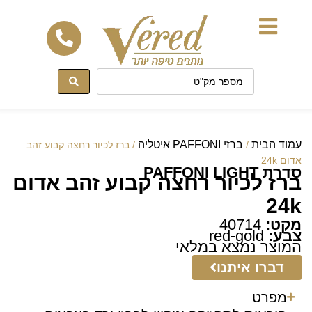
לתוכן
עמוד הבית
ברזי PAFFONI איטליה
/
/ ברז לכיור רחצה קבוע זהב
אדום 24k
סדרת PAFFONI LIGHT
ברז לכיור רחצה קבוע זהב אדום
24k
מקט:
40714
צבע:
red-gold
המוצר נמצא במלאי
דברו איתנו
מפרט