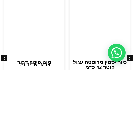
כיור יסמין נירוסטה עגול
מוט פינוק דרור
צבע:
שחור מט
קוטר 43 ס"מ