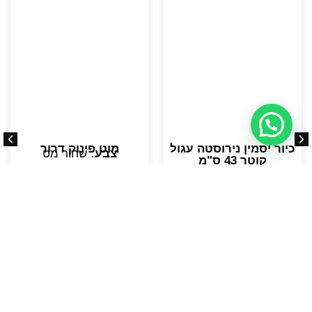
כיור יסמין נירוסטה עגול
מוט פינוק דרור
צבע:
שחור מט
קוטר 43 ס"מ