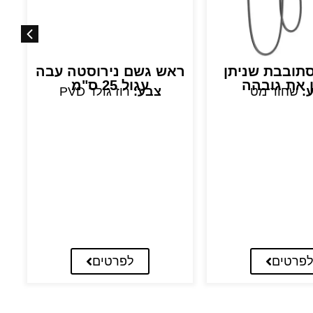
סתובבת שניתן
ראש גשם נירוסטה עבה
ר
ן את גובהה
עגול 25 ס"מ
:
שחור מט
צבע:
רוז גולד PVD
פרטים
לפרטים