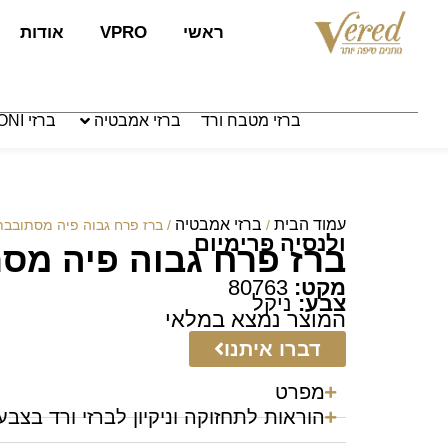
לתוכן
ראשי
VPRO
אודות
ברזי מטבח ורד
ברזי אמבטיה
ברזי PAFFONI איטליה
עמוד הבית
ברזי אמבטיה
/
/ ברז פרח גבוה פיה מסתובבת
ולנסיה פרימיום
ברז פרח גבוה פיה מס
מקט:
80763
צבע:
ניקל
המוצר נמצא במלאי
דברו איתנו
מפרט
הוראות לתחזוקה וניקיון לברזי ורד בצבע