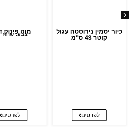
כיור יסמין נירוסטה עגול
מוט פינוק ד
צבע:
שחור 
קוטר 43 ס"מ
לפרטים
לפרטים