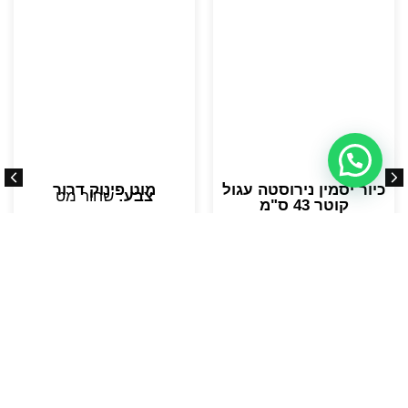
כיור יסמין נירוסטה עגול
מוט פינוק דרור
צבע:
שחור מט
קוטר 43 ס"מ