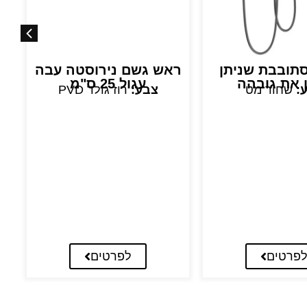
סתובבת שניתן
ראש גשם נירוסטה עבה
ר
ן את גובהה
עגול 25 ס"מ
:
שחור מט
צבע:
רוז גולד PVD
פרטים
לפרטים