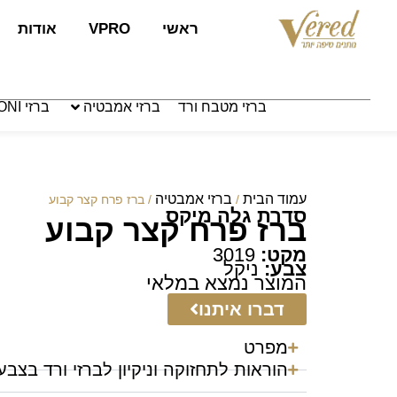
לתוכן
ראשי
VPRO
אודות
ברזי מטבח ורד
ברזי אמבטיה
ברזי PAFFONI איטליה
עמוד הבית
ברזי אמבטיה
/
/ ברז פרח קצר קבוע
סדרת גלה מיקס
ברז פרח קצר קבוע
מקט:
3019
צבע:
ניקל
המוצר נמצא במלאי
דברו איתנו
מפרט
הוראות לתחזוקה וניקיון לברזי ורד בצבע