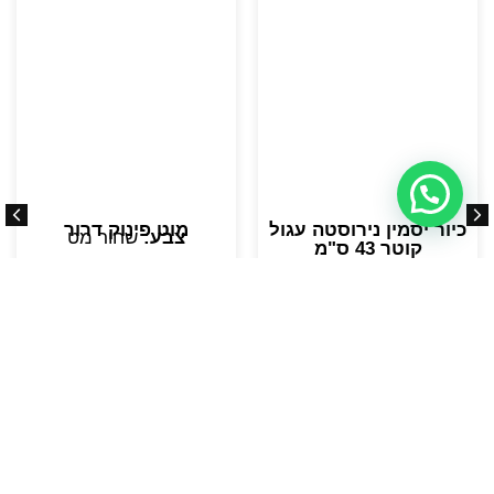
כיור יסמין נירוסטה עגול
מוט פינוק דרור
צבע:
שחור מט
קוטר 43 ס"מ