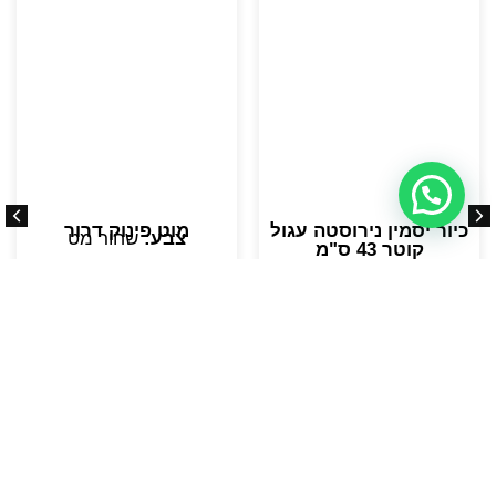
כיור יסמין נירוסטה עגול
מוט פינוק דרור
צבע:
שחור מט
קוטר 43 ס"מ