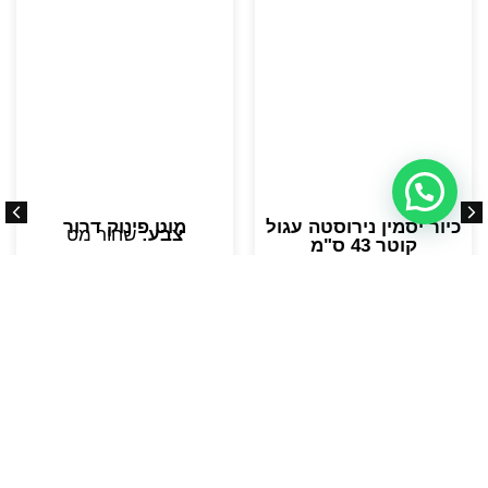
כיור יסמין נירוסטה עגול
מוט פינוק דרור
צבע:
שחור מט
קוטר 43 ס"מ