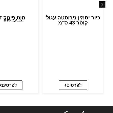
כיור יסמין נירוסטה עגול
מוט פינוק ד
צבע:
שחור 
קוטר 43 ס"מ
לפרטים
לפרטים