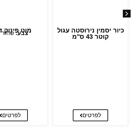
כיור יסמין נירוסטה עגול
מוט פינוק ד
צבע:
שחור 
קוטר 43 ס"מ
לפרטים
לפרטים