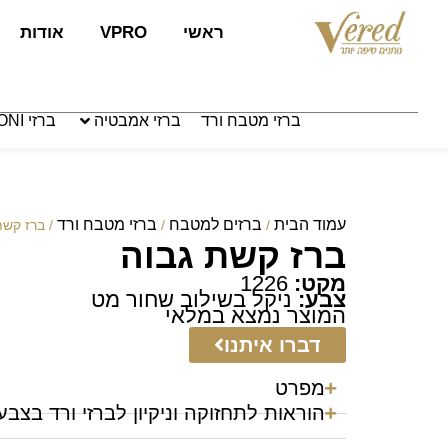
לתוכן
ראשי
VPRO
אודות
ברזי מטבח ורד
ברזי אמבטיה
ברזי PAFFONI איטליה
עמוד הבית
ברזים למטבח
ברזי מטבח ורד
/
/
/ ברז קשת
ברז קשת גבוה
מקט:
1226
צבע:
ניקל בשילוב שחור מט
המוצר נמצא במלאי
דברו איתנו
מפרט
הוראות לתחזוקה וניקיון לברזי ורד בצבע