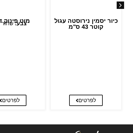
כיור יסמין נירוסטה עגול
מוט פינוק ד
צבע:
שחור 
קוטר 43 ס"מ
לפרטים
לפרטים