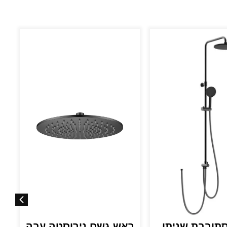
סתובבת שניתן
ראש גשם נירוסטה עבה
ר