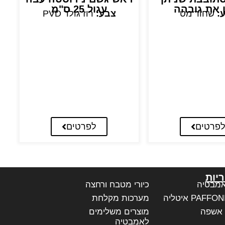
ן את גובהה
עגול 25 ס"מ
:
שחור מט
צבע:
רוז גולד PVD
פרטים
לפרטים
יות
אמבטיה
כיורי מטבח ורחצה
מערכות מקלחת
 אשפה
מוצרים משלימים
לאמבטיה