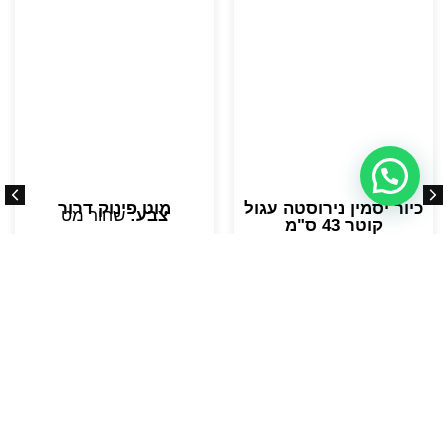
כיור יסמין נירוסטה עגול
מוט פינוק דרור
צבע:
שחור מט
קוטר 43 ס"מ