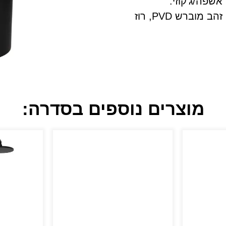
שפה/ג'קוזי.
הצבעים הקיימים: ניקל מוברש, שחור מט, זהב מוברש PVD, רוז
מוצרים נוספים בסדרה: