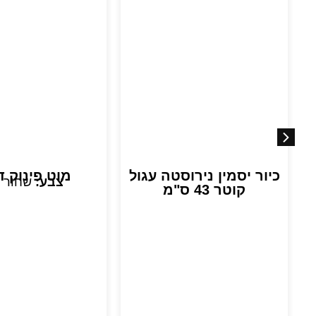
כיור יסמין נירוסטה עגול
מוט פינוק ד
צבע:
שחור 
קוטר 43 ס"מ