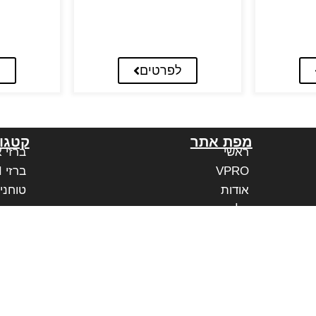
לפרטים
ל
מפת אתר
קטגור
ראשי
ברזי 
VPRO
ברזי PAFFONI איטליה
אודות
טוחני
בלוג
משווקים מורשים
יצירת קשר
הצהרת נגישות אתר
נגישות בעסק