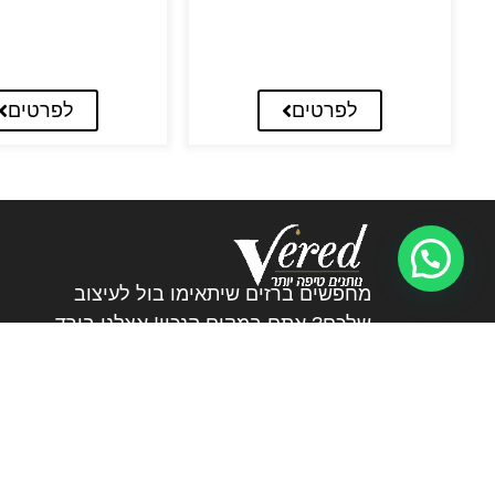
לפרטים
לפרטים
מחפשים ברזים שיתאימו בול לעיצוב
שלכם? אתם במקום הנכון! אצלנו בורד
ברזים וכיורים תמצאו את הברזים שעושים
את ההבדל.
072-3226894
veredltd@012.net.il
גן שורק