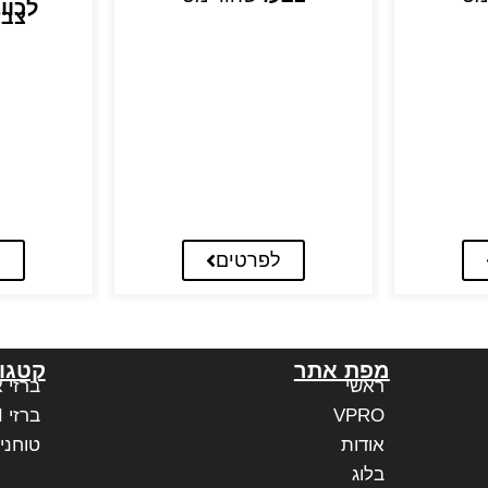
לכוו
צבע
לפרטים
ל
מפת אתר
קטגור
ראשי
ברזי 
VPRO
ברזי PAFFONI איטליה
אודות
טוחני
בלוג