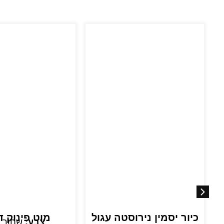
כיור יסמין נירוסטה עגול
מוט פינוק ד
צבע:
שחור 