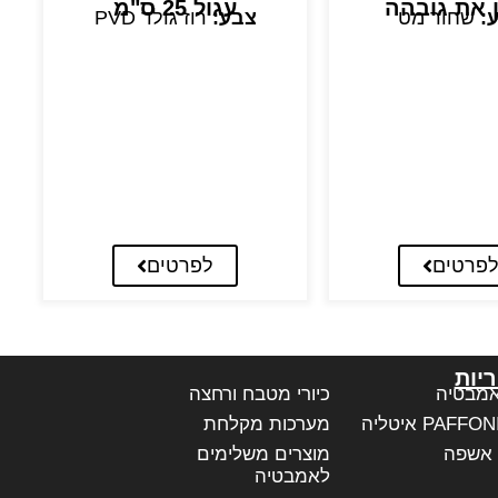
ן את גובהה
עגול 25 ס"מ
:
שחור מט
צבע:
רוז גולד PVD
פרטים
לפרטים
יות
אמבטיה
כיורי מטבח ורחצה
מערכות מקלחת
 אשפה
מוצרים משלימים
לאמבטיה