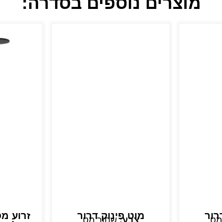
מוצרים נוספים בסדרה:
רור
מוט פינוק דרור
זרוע מ
מט
צבע:
שחור מט