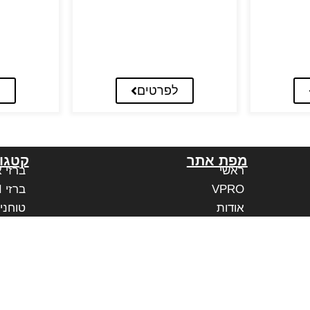
לפרטים
ל
מפת אתר
קטגור
ראשי
ברזי 
VPRO
ברזי PAFFONI איטליה
אודות
טוחני
בלוג
משווקים מורשים
יצירת קשר
הצהרת נגישות אתר
נגישות בעסק