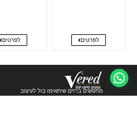
לפרטים
לפרטים
מחפשים ברזים שיתאימו בול לעיצוב
שלכם? אתם במקום הנכון! אצלנו בורד
ברזים וכיורים תמצאו את הברזים שעושים
את ההבדל.
072-3226894
veredltd@012.net.il