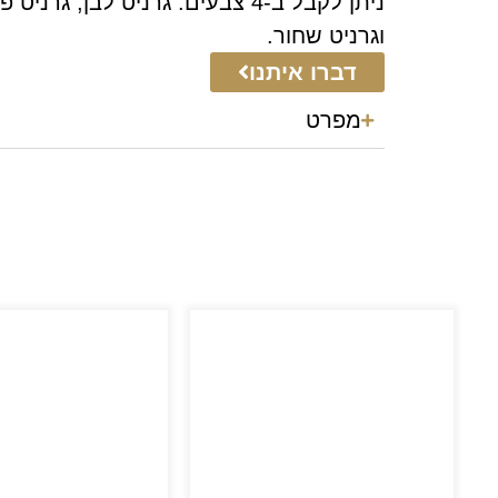
ניתן לקבל ב-4 צבעים: גרניט לבן, גרנ
וגרניט שחור.
דברו איתנו
מפרט