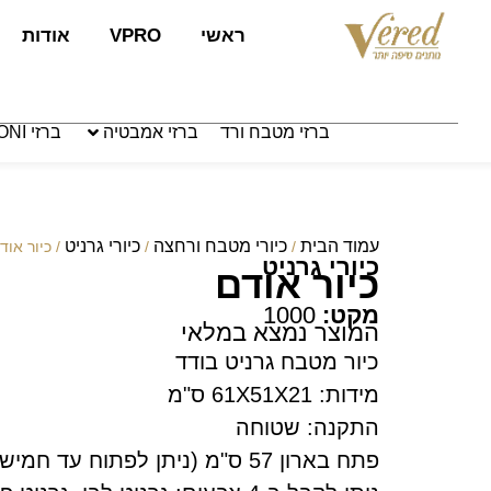
לתוכן
ראשי
VPRO
אודות
ברזי מטבח ורד
ברזי אמבטיה
ברזי PAFFONI איטליה
עמוד הבית
כיורי מטבח ורחצה
כיורי גרניט
/
/
/ כיור אוד
כיורי גרניט
כיור אודם
מקט:
1000
המוצר נמצא במלאי
כיור מטבח גרניט בודד
מידות: 61X51X21 ס"מ
התקנה: שטוחה
פתח בארון 57 ס"מ (ניתן לפתוח עד חמישה חורים)