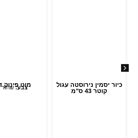
כיור יסמין נירוסטה עגול
מוט פינוק ד
צבע:
שחור 
קוטר 43 ס"מ