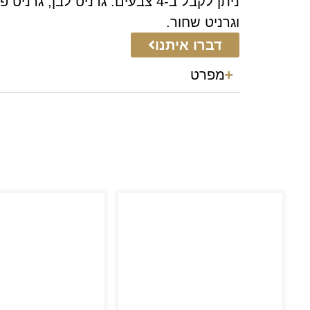
ניתן לקבל ב-4 צבעים: גרניט לבן, גרנ
וגרניט שחור.
דברו איתנו
מפרט