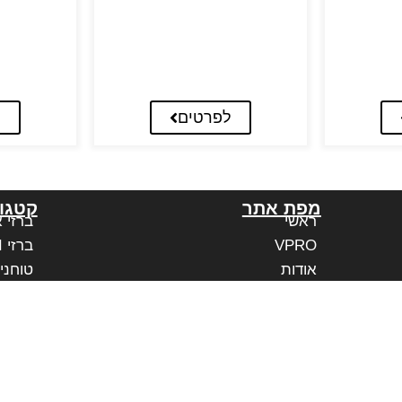
לפרטים
ל
מפת אתר
קטגור
ראשי
ברזי 
VPRO
ברזי PAFFONI איטליה
אודות
טוחני
בלוג
משווקים מורשים
יצירת קשר
הצהרת נגישות אתר
נגישות בעסק