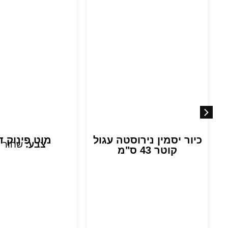
כיור יסמין נירוסטה עגול
מוט פינוק ד
צבע:
שחור 
קוטר 43 ס"מ