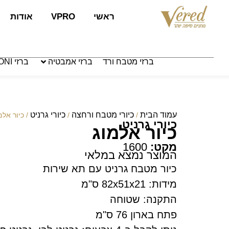
לתוכן
ראשי
VPRO
אודות
ברזי מטבח ורד
ברזי אמבטיה
ברזי PAFFONI איטליה
עמוד הבית
כיורי מטבח ורחצה
כיורי גרניט
/
/
/ כיור אלמ
כיורי גרניט
כיור אלמוג
מקט:
1600
המוצר נמצא במלאי
כיור מטבח גרניט עם תא שירות
מידות: 82x51x21 ס"מ
התקנה: שטוחה
פתח בארון 76 ס"מ