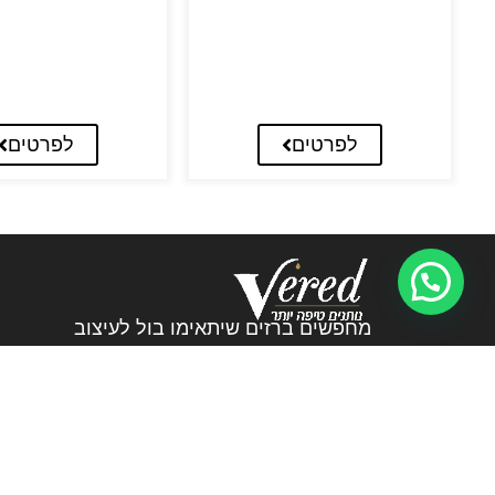
לפרטים
לפרטים
מחפשים ברזים שיתאימו בול לעיצוב
שלכם? אתם במקום הנכון! אצלנו בורד
ברזים וכיורים תמצאו את הברזים שעושים
את ההבדל.
072-3226894
veredltd@012.net.il