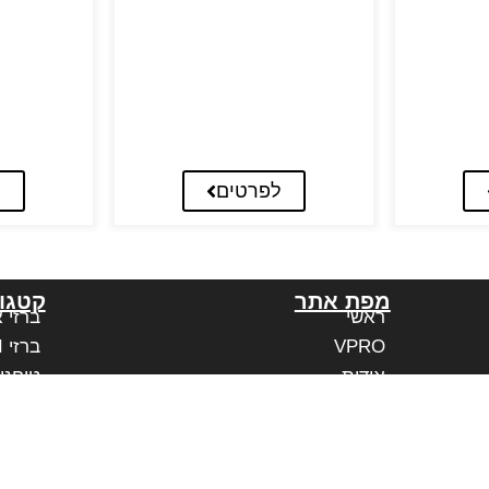
לפרטים
ל
מפת אתר
קטגור
ראשי
ברזי 
VPRO
ברזי PAFFONI איטליה
אודות
טוחני
בלוג
משווקים מורשים
יצירת קשר