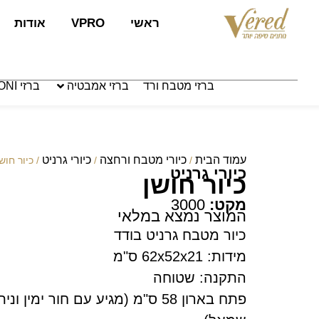
לתוכן
ראשי
VPRO
אודות
ברזי מטבח ורד
ברזי אמבטיה
ברזי PAFFONI איטליה
עמוד הבית
כיורי מטבח ורחצה
כיורי גרניט
/
/
/ כיור חוש
כיורי גרניט
כיור חושן
מקט:
3000
המוצר נמצא במלאי
כיור מטבח גרניט בודד
מידות: 62x52x21 ס"מ
התקנה: שטוחה
פתח בארון 58 ס"מ (מגיע עם חור ימי