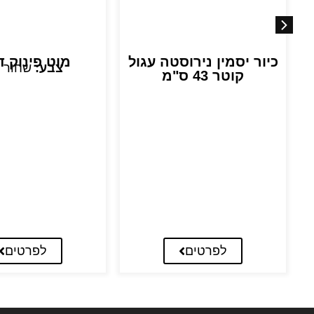
כיור יסמין נירוסטה עגול
מוט פינוק ד
צבע:
שחור 
קוטר 43 ס"מ
לפרטים
לפרטים