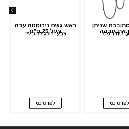
סתובבת שניתן
ראש גשם נירוסטה עבה
ר
ן את גובהה
עגול 25 ס"מ
:
שחור מט
צבע:
רוז גולד PVD
פרטים
לפרטים