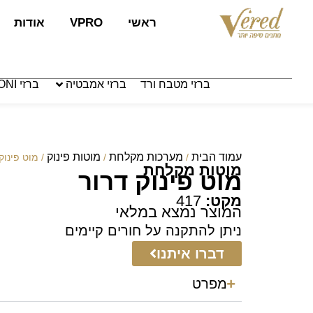
לתוכן
ראשי
VPRO
אודות
ברזי מטבח ורד
ברזי אמבטיה
ברזי PAFFONI איטליה
עמוד הבית
מערכות מקלחת
מוטות פינוק
/
/
/ מוט פינוק
מוטות מקלחת
מוט פינוק דרור
מקט:
417
המוצר נמצא במלאי
ניתן להתקנה על חורים קיימים
דברו איתנו
מפרט