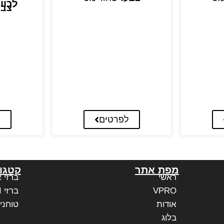
לכוו
צבע
לפרטים
ל
מפת אתר
קטגור
ראשי
ברזי 
VPRO
ברזי PAFFONI איטליה
אודות
טוחני
בלוג