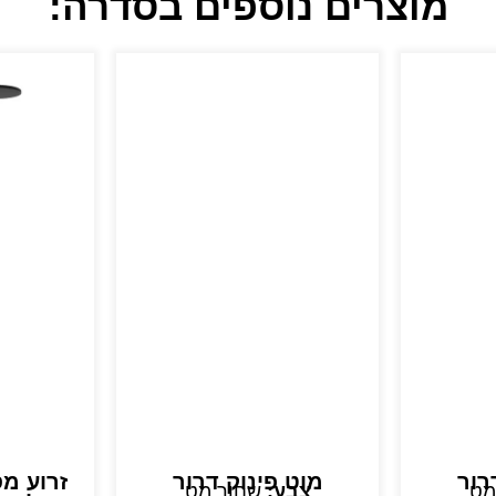
מוצרים נוספים בסדרה:
רור
מוט פינוק דרור
זרוע מ
מט
צבע:
שחור מט