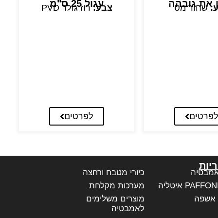
ן את גובהה
עגול 25 ס"מ
:
שחור מט
צבע:
רוז גולד PVD
פרטים
לפרטים
יות
אמבטיה
כיורי מטבח ורחצה
מערכות מקלחת
 אשפה
מוצרים משלימים
לאמבטיה