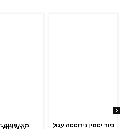
כיור יסמין נירוסטה עגול
מוט פינוק ד
צבע:
שחור 