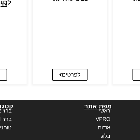
לכוו
צבע
לפרטים
ל
מפת אתר
קטגור
ראשי
ברזי 
VPRO
ברזי PAFFONI איטליה
אודות
טוחני
בלוג