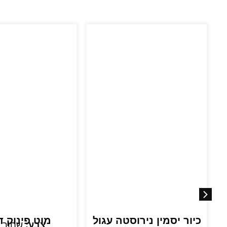
כיור יסמין נירוסטה עגול
מוט פינוק ד
צבע:
שחור 