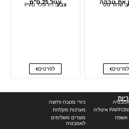
ן את גובהה
עגול 25 ס"מ
:
שחור מט
צבע:
רוז גולד PVD
פרטים
לפרטים
יות
אמבטיה
כיורי מטבח ורחצה
מערכות מקלחת
 אשפה
מוצרים משלימים
לאמבטיה