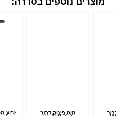
מוצרים נוספים בסדרה:
רור
מוט פינוק דרור
זרוע מ
מט
צבע:
שחור מט