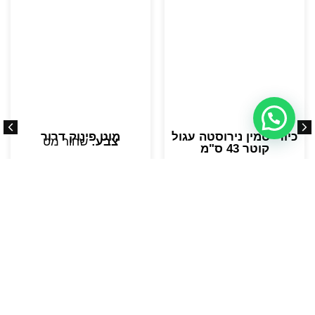
כיור יסמין נירוסטה עגול
מוט פינוק דרור
צבע:
שחור מט
קוטר 43 ס"מ