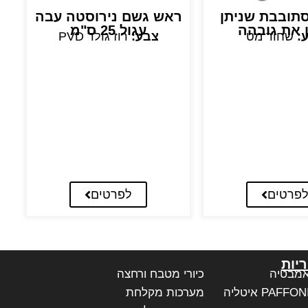
סתובבת שניתן
ראש גשם נירוסטה עבה
ר
ן את גובהה
עגול 25 ס"מ
:
שחור מט
צבע:
רוז גולד PVD
פרטים
לפרטים
יות
אמבטיה
כיורי מטבח ורחצה
מערכות מקלחת