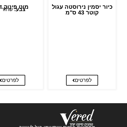
כיור יסמין נירוסטה עגול
מוט פינוק ד
צבע:
שחור 
קוטר 43 ס"מ
לפרטים
לפרטים