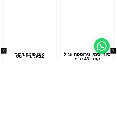
כיור יסמין נירוסטה עגול
מוט פינוק דרור
צבע:
שחור מט
קוטר 43 ס"מ