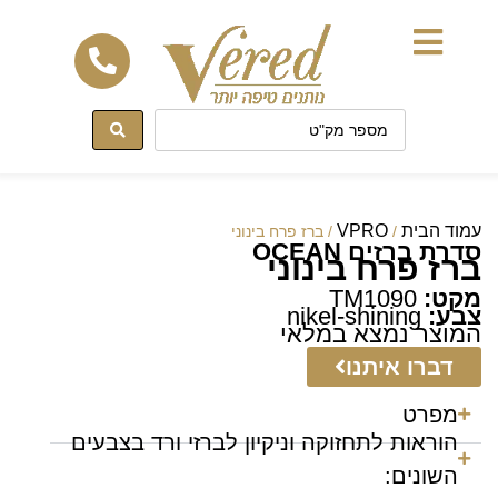
לתוכן
עמוד הבית
VPRO
/
/ ברז פרח בינוני
סדרת ברזים OCEAN
ברז פרח בינוני
מקט:
TM1090
צבע:
nikel-shining
המוצר נמצא במלאי
דברו איתנו
מפרט
הוראות לתחזוקה וניקיון לברזי ורד בצבעים
השונים: