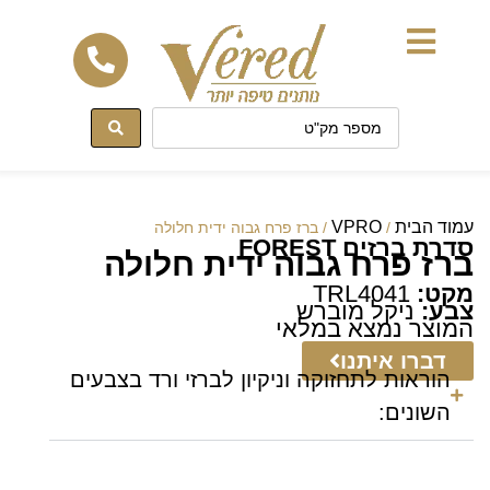
לתוכן
עמוד הבית
VPRO
/
/ ברז פרח גבוה ידית חלולה
סדרת ברזים FOREST
ברז פרח גבוה ידית חלולה
מקט:
TRL4041
צבע:
ניקל מוברש
המוצר נמצא במלאי
דברו איתנו
הוראות לתחזוקה וניקיון לברזי ורד בצבעים
השונים: