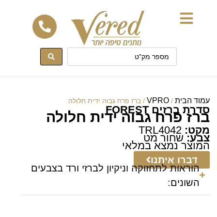
לתוכן
עמוד הבית
VPRO
/
/ ברז פרח גבוה ידית חלולה
סדרת ברזים FOREST
ברז פרח גבוה ידית חלולה
מקט:
TRL4042
צבע:
שחור מט
המוצר נמצא במלאי
דברו איתנו
הוראות לתחזוקה וניקיון לברזי ורד בצבעים
השונים: