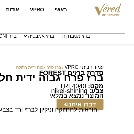
לתוכן
ראשי
VPRO
אודות
ברזי מטבח ורד
ברזי אמבטיה
ברזי PAFFONI איטליה
עמוד הבית
VPRO
/
/ ברז פרח גבוה ידית חלולה
סדרת ברזים FOREST
ברז פרח גבוה ידית חל
מקט:
TRL4040
צבע:
nikel-shining
המוצר נמצא במלאי
דברו איתנו
הוראות לתחזוקה וניקיון לברזי ורד בצבע