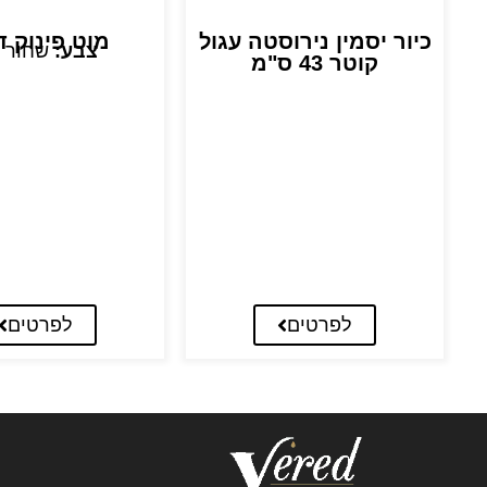
כיור יסמין נירוסטה עגול
מוט פינוק ד
צבע:
שחור 
קוטר 43 ס"מ
לפרטים
לפרטים