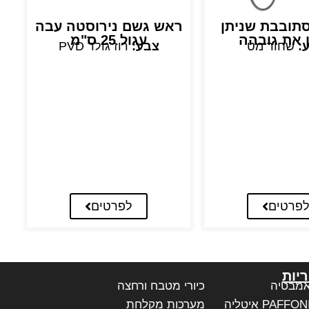
סתובבת שניתן
ראש גשם נירוסטה עבה
ר
ן את גובהה
עגול 25 ס"מ
:
שחור מט
צבע:
רוז גולד PVD
פרטים
לפרטים
יות
אמבטיה
כיורי מטבח ורחצה
מערכות מקלחת