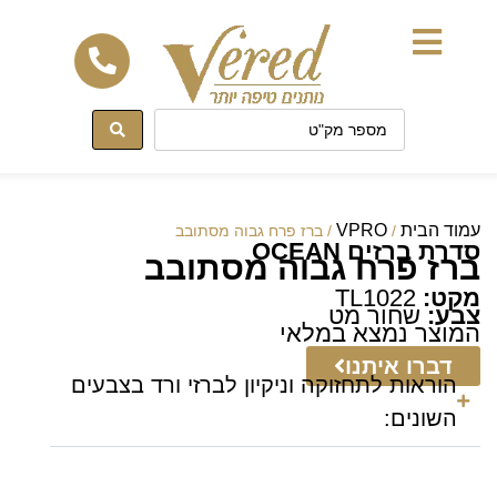
לתוכן
עמוד הבית
VPRO
/
/ ברז פרח גבוה מסתובב
סדרת ברזים OCEAN
ברז פרח גבוה מסתובב
מקט:
TL1022
צבע:
שחור מט
המוצר נמצא במלאי
דברו איתנו
הוראות לתחזוקה וניקיון לברזי ורד בצבעים
השונים: