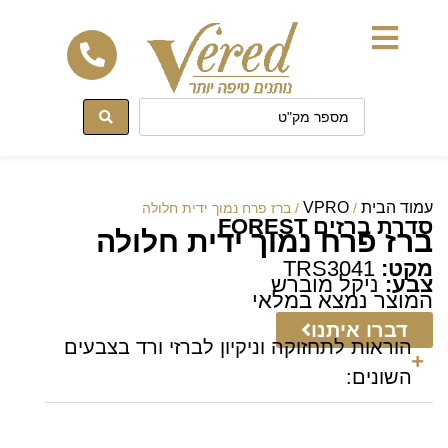
לתוכן
עמוד הבית
VPRO
/
/ ברז פרח נמוך ידית חלולה
סדרת ברזים FOREST
ברז פרח נמוך ידית חלולה
מקט:
TRS3041
צבע:
ניקל מוברש
המוצר נמצא במלאי
דברו איתנו
הוראות לתחזוקה וניקיון לברזי ורד בצבעים
השונים: