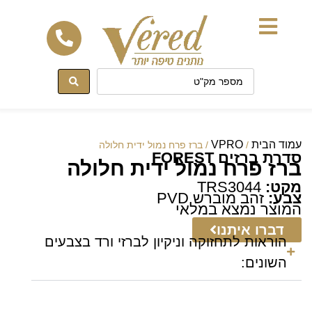
לתוכן
עמוד הבית
VPRO
/
/ ברז פרח נמול ידית חלולה
סדרת ברזים FOREST
ברז פרח נמול ידית חלולה
מקט:
TRS3044
צבע:
זהב מוברש PVD
המוצר נמצא במלאי
דברו איתנו
הוראות לתחזוקה וניקיון לברזי ורד בצבעים
השונים: