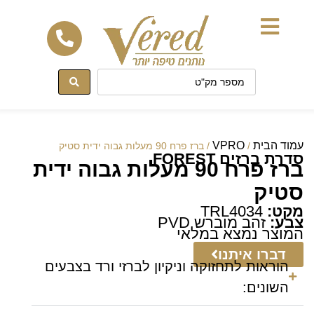
לתוכן
עמוד הבית
VPRO
/
/ ברז פרח 90 מעלות גבוה ידית סטיק
סדרת ברזים FOREST
ברז פרח 90 מעלות גבוה ידית
סטיק
מקט:
TRL4034
צבע:
זהב מוברש PVD
המוצר נמצא במלאי
דברו איתנו
הוראות לתחזוקה וניקיון לברזי ורד בצבעים
השונים: