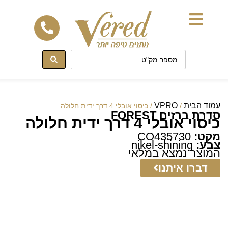
לתוכן
עמוד הבית
VPRO
/
/ כיסוי אובלי 4 דרך ידית חלולה
סדרת ברזים FOREST
כיסוי אובלי 4 דרך ידית חלולה
מקט:
CO435730
צבע:
nikel-shining
המוצר נמצא במלאי
דברו איתנו