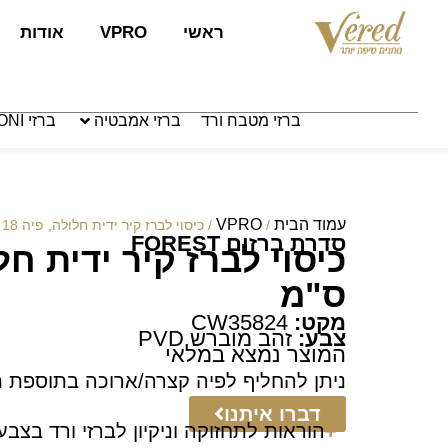
לתוכן
ראשי
VPRO
אודות
ברזי מטבח ורד
ברזי אמבטיה
ברזי PAFFONI איטליה
עמוד הבית
VPRO
/
/ כיסוי לברז קיר ידית חלולה, פיה 18 ס"מ
סדרת ברזים FOREST
ס"מ
מקט:
CW35824
צבע:
זהב מוברש PVD
המוצר נמצא במלאי
ניתן להחליף לפיה קצרה/ארוכה בתוספת 
דברו איתנו
הוראות לתחזוקה וניקיון לברזי ורד בצבע