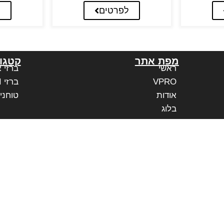
לפרטים
ל
מפת אתר
קטגור
ראשי
ברזי 
VPRO
ברזי PAFFONI איטליה
אודות
טוחני
בלוג
משווקים מורשים
יצירת קשר
הצהרת נגישות אתר
נגישות בעסק