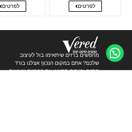
לפרטים
לפרטים
מחפשים ברזים שיתאימו בול לעיצוב
שלכם? אתם במקום הנכון! אצלנו בורד
ברזים וכיורים תמצאו את הברזים שעושים
את ההבדל.
072-3226894
veredltd@012.net.il
גן שורק
ימים א’ – ה’ 15:30 – 08:00