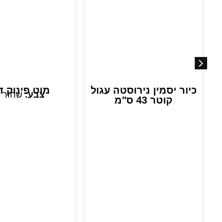
כיור יסמין נירוסטה עגול
מוט פינוק ד
צבע:
שחור 
קוטר 43 ס"מ