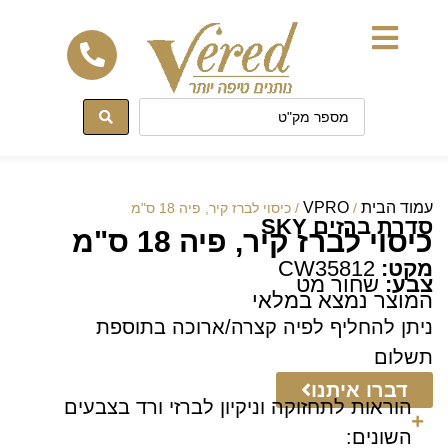
לתוכן
עמוד הבית
VPRO
/
/ כיסוי לברז קיר, פיה 18 ס"מ
סדרת ברזים SKY
כיסוי לברז קיר, פיה 18 ס"מ
מקט:
CW35812
צבע:
שחור מט
המוצר נמצא במלאי
ניתן להחליף לפיה קצרה/ארוכה בתוספת
תשלום
דברו איתנו
הוראות לתחזוקה וניקיון לברזי ורד בצבעים
השונים: